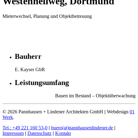
Westenhellweg, Dortmund
Mieterwechsel, Planung und Objektbetreuung
Bauherr
E. Kayser GbR
Leistungsumfang
Bauen im Bestand – Objektüberwachung
©
2026
Pannhausen + Lindener Architekten GmbH
|
Webdesign
01
Werk
.
Tel.: +49 221 160 53-0
|
buero(at)pannhausenlindener.de
|
Impressum
|
Datenschutz
|
Kontakt