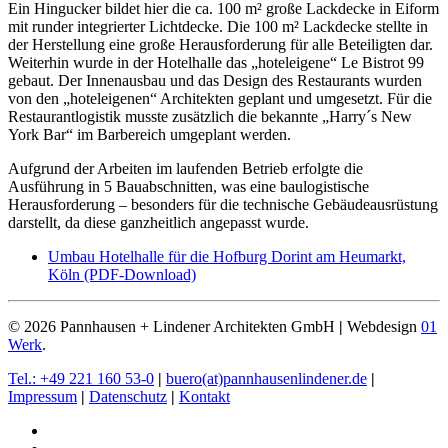
Ein Hingucker bildet hier die ca. 100 m² große Lackdecke in Eiform
mit runder integrierter Lichtdecke. Die 100 m² Lackdecke stellte in
der Herstellung eine große Herausforderung für alle Beteiligten dar.
Weiterhin wurde in der Hotelhalle das „hoteleigene“ Le Bistrot 99
gebaut. Der Innenausbau und das Design des Restaurants wurden
von den „hoteleigenen“ Architekten geplant und umgesetzt. Für die
Restaurantlogistik musste zusätzlich die bekannte „Harry´s New
York Bar“ im Barbereich umgeplant werden.
Aufgrund der Arbeiten im laufenden Betrieb erfolgte die
Ausführung in 5 Bauabschnitten, was eine baulogistische
Herausforderung – besonders für die technische Gebäudeausrüstung
darstellt, da diese ganzheitlich angepasst wurde.
Umbau Hotelhalle für die Hofburg Dorint am Heumarkt,
Köln (PDF-Download)
©
2026
Pannhausen + Lindener Architekten GmbH
|
Webdesign
01
Werk
.
Tel.: +49 221 160 53-0
|
buero(at)pannhausenlindener.de
|
Impressum
|
Datenschutz
|
Kontakt